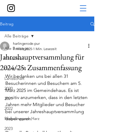
Beitrag
Alle Beiträge
harlingerode-pur
Alle Beiträge
7. März 2025
1 Min. Lesezeit
Jahreshauptversammlung für
Aktuelles
2024/25: Zusammenfassung
Ortschronik
Wir bedanken uns bei allen 31 
Landschaft
Besucherinnen und Besuchern am 5. 
2020
März 2025 im Gemeindehaus. Es ist 
positiv anzumerken, dass in den letzten 
2021
Jahren mehr Mitglieder und Besucher 
2022
bei unserer Jahreshauptversammlung 
Recyclingpark Harz
dabei waren.
2023