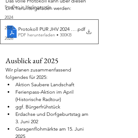
Das volle Protokoll kann über diesen 
Straßen in Harlingerode
Link heruntergeladen werden:
2024
2025
Protokoll PUR JHV 2024 unterschrieben
.pdf
PDF herunterladen • 300KB
2026
Ausblick auf 2025
Wir planen zusammenfassend 
folgendes für 2025:
Aktion Saubere Landschaft
Ferienpass-Aktion im April 
(Historische Radtour)
ggf. Bürgerfrühstück
Erdachse und Dorfgeburtstag am 
3. Juni 202
Garagenflohmärkte am 15. Juni 
2025