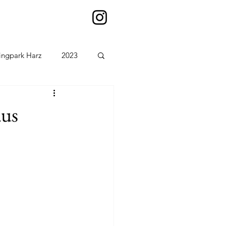
ingpark Harz
2023
aus