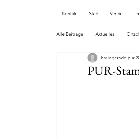
Kontakt
Start
Verein
T
Alle Beiträge
Aktuelles
Ortsc
harlingerode-pur
2
Straßen in Harlingerode
202
PUR-Stammt