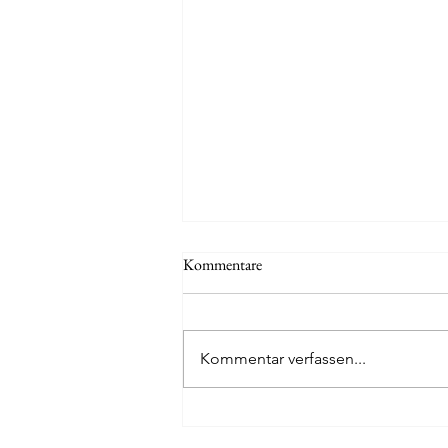
Kommentare
Kommentar verfassen...
Juni/Juli 2026: Zwei neue Bänke +
Reparatur