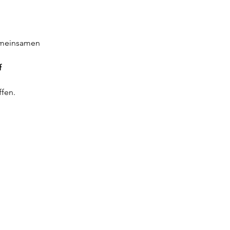
emeinsamen
f
fen.