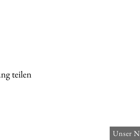
ng teilen
ns
Unser
Ne
it 2001 der Bürger- und Heimatverein im