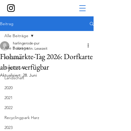
Beitrag
Alle Beiträge
harlingerode-pur
Alle Beiträge
7. Juni
1 Min. Lesezeit
Flohmärkte-Tag 2026: Dorfkarte
Aktuelles
ab jetzt verfügbar
Ortschronik
Aktualisiert:
28. Juni
Landschaft
2020
2021
2022
Recyclingpark Harz
2023