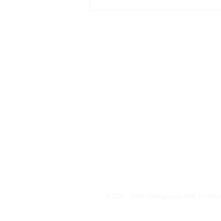
Juni/Juli 2026: Zwei neue Bänke +
Reparatur
Über u
Wir sind se
Stadtteil,
Harlingeröd
Vergangenhe
unsere Ort
weiterhin, 
Mehr erfah
Impressum
Datenschutz
© 2020 - 2024
Harlingerode PUR. Erstellt