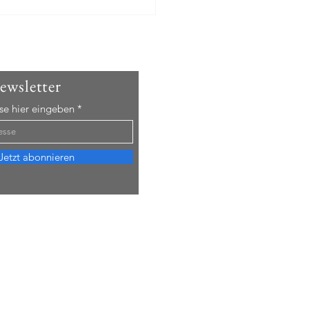
ht zum Stammtisch 07/2026:
at zu Besuch, Bericht zum
d der Westumgehung + PUR-
en
wsletter
se hier eingeben
Jetzt abonnieren