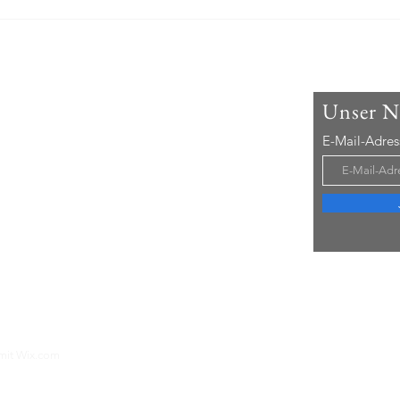
Dorferkundung: Erste Tour am
Beric
30. Juli
Landr
Stan
Them
ns
Unser
Ne
it 2001 der Bürger- und Heimatverein im
E-Mail-Adres
 zusammengesetzt aus Harlingeröderinnen und
ern aller Bereiche. Schon in der
it haben wir uns kulturell und bürgernah für
schaft eingebracht und engagieren uns auch
Harlingerode zu stärken.
ren
 mit
Wix.com