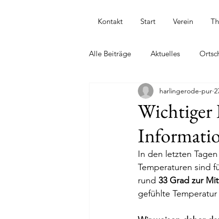
Kontakt
Start
Verein
T
Alle Beiträge
Aktuelles
Ortsc
harlingerode-pur
2
Straßen in Harlingerode
202
Wichtiger
Informati
In den letzten Tage
Temperaturen sind f
rund 
33 Grad zur Mit
gefühlte Temperatur