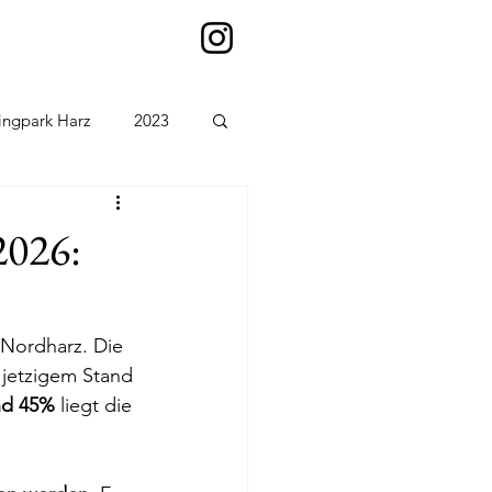
ingpark Harz
2023
2026:
Nordharz. Die 
jetzigem Stand 
nd 45% 
liegt die 