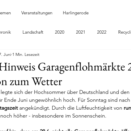
hemen
Veranstaltungen
Harlingerode
hronik
Landschaft
2020
2021
2022
Recycl
7. Juni
1 Min. Lesezeit
4
2025
2026
 Hinweis Garagenflohmärkte 
on zum Wetter
n legte sich der Hochsommer über Deutschland und den 
ür Ende Juni ungewöhnlich hoch. Für Sonntag sind nach 
tagszeit 
angekündigt. Durch die Luftfeuchtigkeit von 
ru
 noch höher - insbesondere im Sonnenschein. 