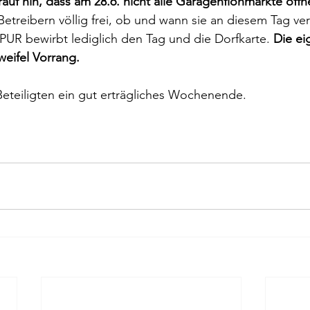
auf hin, dass am 28.6. nicht alle Garagenflohmärkte öff
Betreibern völlig frei, ob und wann sie an diesem Tag ve
PUR bewirbt lediglich den Tag und die Dorfkarte. 
Die ei
eifel Vorrang.
eteiligten ein gut erträgliches Wochenende.