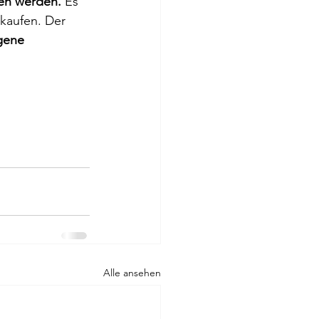
nen werden. 
Es 
rkaufen. Der 
gene 
Alle ansehen