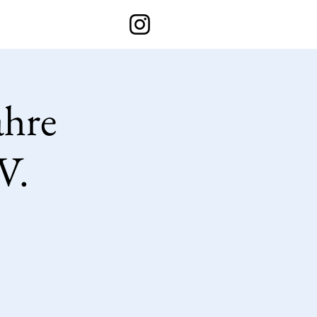
ahre
V.