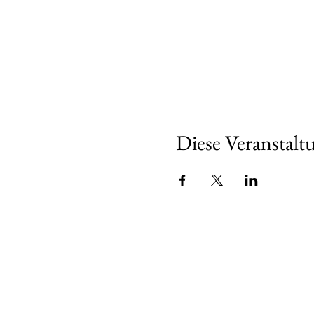
Diese Veranstaltu
Über u
Wir sind se
Stadtteil,