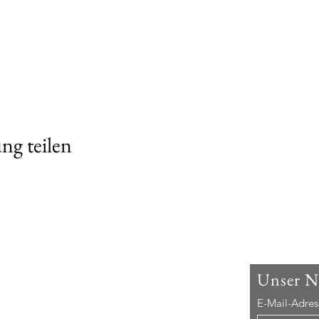
ng teilen
ns
Unser
Ne
it 2001 der Bürger- und Heimatverein im
E-Mail-Adres
 zusammengesetzt aus Harlingeröderinnen und