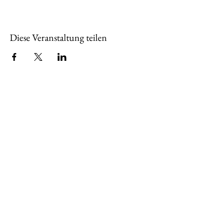
Diese Veranstaltung teilen
Über uns
Wir sind seit 2001 der Bürger- und
Heimatverein im Stadtteil,
zusammengesetzt aus Harlingeröderinnen
und Harlingerödern aller Bereiche. Schon
in der Vergangenheit haben wir uns
kulturell und bürgernah für unsere
Ortschaft eingebracht und engagieren uns
auch weiterhin, Harlingerode zu stärken.
Mehr erfahren