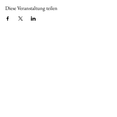
Diese Veranstaltung teilen
Über uns
Wir sind seit 2001 der Bürger- und
Heimatverein im Stadtteil,
zusammengesetzt aus Harlingeröderinnen
und Harlingerödern aller Bereiche. Schon
in der Vergangenheit haben wir uns
kulturell und bürgernah für unsere
Ortschaft eingebracht und engagieren uns
auch weiterhin, Harlingerode zu stärken.
Mehr erfahren