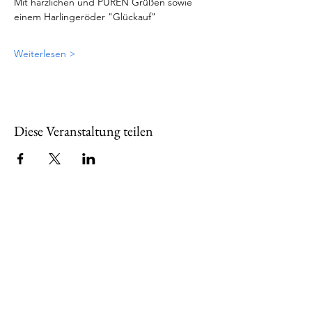
Mit harzlichen und PUREN Grüßen sowie 
einem Harlingeröder "Glückauf"
Weiterlesen >
Diese Veranstaltung teilen
Über uns
Wir sind seit 2001 der Bürger- und
Heimatverein im Stadtteil,
zusammengesetzt aus Harlingeröderinnen
und Harlingerödern aller Bereiche. Schon
in der Vergangenheit haben wir uns