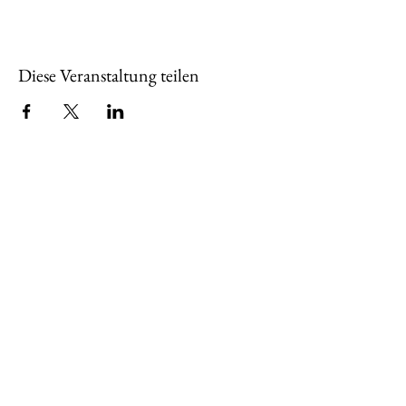
Diese Veranstaltung teilen
Über uns
Wir sind seit 2001 der Bürger- und
Heimatverein im Stadtteil,
zusammengesetzt aus Harlingeröderinnen
und Harlingerödern aller Bereiche. Schon
in der Vergangenheit haben wir uns
kulturell und bürgernah für unsere
Ortschaft eingebracht und engagieren uns
auch weiterhin, Harlingerode zu stärken.
Mehr erfahren