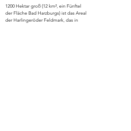
1200 Hektar groß (12 km², ein Fünftel 
der Fläche Bad Harzburgs) ist das Areal 
der Harlingeröder Feldmark, das in 
den letzten acht Jahren "flurbereinigt" 
wurde. Allein 1000 Hektar werden als 
Ackerland und 200 Hektar als Grünland 
genutzt. Neben der Besitzumverteilung 
ist die infrastrukturelle Erschließung 
der Feldmark ein Hauptanliegen der 
Flurbereinigung. Es wurden 22,8 km 
Feldwege in der Harlingeröder 
Gemarkung gebaut. Kosten 
entstanden dafür und für den 
Gewässerbau rund 2,8 Mill DM. 73 % 
übernahm der Staat, 23 % mussten die 
Teilnehmer der Flurbereinigung selbst 
aufbringen. 
Eine Flurbereinigung in großem 