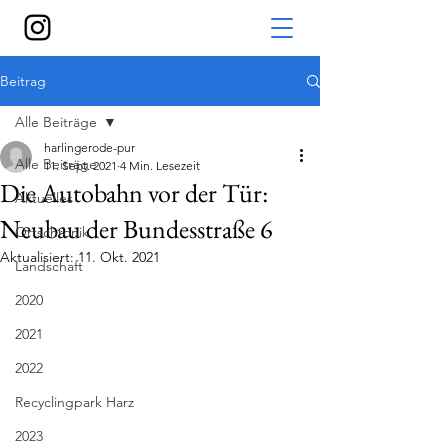
Beitrag
Alle Beiträge
harlingerode-pur
Alle Beiträge
11. Sept. 2021
4 Min. Lesezeit
Die Autobahn vor der Tür:
Aktuelles
Neubau der Bundesstraße 6
Ortschronik
Aktualisiert:
11. Okt. 2021
Landschaft
2020
2021
2022
Recyclingpark Harz
2023